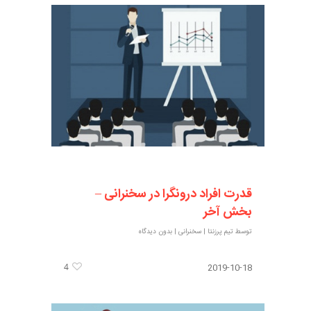
قدرت افراد درونگرا در سخنرانی –
بخش آخر
توسط
تیم پرزنتا
|
سخنرانی
|
بدون دیدگاه
4
2019-10-18